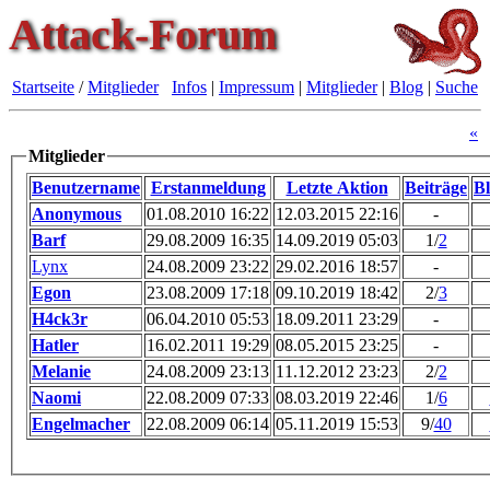
Attack-Forum
Startseite
/
Mitglieder
Infos
|
Impressum
|
Mitglieder
|
Blog
|
Suche
«
Mitglieder
Benutzername
Erstanmeldung
Letzte Aktion
Beiträge
Bl
Anonymous
01.08.2010 16:22
12.03.2015 22:16
-
Barf
29.08.2009 16:35
14.09.2019 05:03
1
/
2
Lynx
24.08.2009 23:22
29.02.2016 18:57
-
Egon
23.08.2009 17:18
09.10.2019 18:42
2
/
3
H4ck3r
06.04.2010 05:53
18.09.2011 23:29
-
Hatler
16.02.2011 19:29
08.05.2015 23:25
-
Melanie
24.08.2009 23:13
11.12.2012 23:23
2
/
2
Naomi
22.08.2009 07:33
08.03.2019 22:46
1
/
6
Engelmacher
22.08.2009 06:14
05.11.2019 15:53
9
/
40