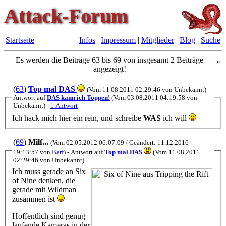
Attack-Forum
Startseite
Infos
|
Impressum
|
Mitglieder
|
Blog
|
Suche
Es werden die Beiträge 63 bis 69 von insgesamt 2 Beiträge
«
angezeigt!
(
63
)
Top mal DAS
(Vom 11.08.2011 02:29:46 von Unbekannt) -
Antwort auf
DAS kann ich Toppen!
(Vom 03.08.2011 04:19:58 von
Unbekannt) -
1 Antwort
Ich hack mich hier ein rein, und schreibe
WAS
ich will
(
69
)
Milf...
(Vom 02.05.2012 06:07:09 /
Geändert: 11.12.2016
19:13:57
von
Barf
) - Antwort auf
Top mal DAS
(Vom 11.08.2011
02:29:46 von Unbekannt)
Ich muss gerade an Six
of Nine denken, die
gerade mit Wildman
zusammen ist
Hoffentlich sind genug
laufende Kameras in der